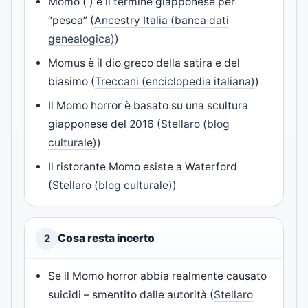
Momo ( ) è il termine giapponese per
“pesca” (
Ancestry Italia (banca dati
genealogica)
)
Momus è il dio greco della satira e del
biasimo (
Treccani (enciclopedia italiana)
)
Il Momo horror è basato su una scultura
giapponese del 2016 (
Stellaro (blog
culturale)
)
Il ristorante Momo esiste a Waterford
(
Stellaro (blog culturale)
)
Cosa resta incerto
2
Se il Momo horror abbia realmente causato
suicidi – smentito dalle autorità (
Stellaro