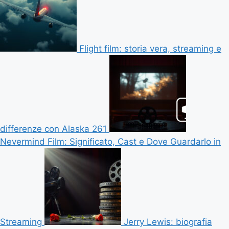
Flight film: storia vera, streaming e
differenze con Alaska 261
Nevermind Film: Significato, Cast e Dove Guardarlo in
Streaming
Jerry Lewis: biografia