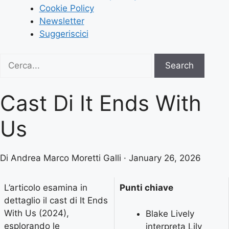
Cookie Policy
Newsletter
Suggeriscici
Search
Search
for:
Cast Di It Ends With
Us
Di Andrea Marco Moretti Galli · January 26, 2026
L’articolo esamina in
Punti chiave
dettaglio il cast di It Ends
With Us (2024),
Blake Lively
esplorando le
interpreta Lily