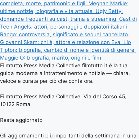
completa, morte, patrimonio e figli
Meghan Markle:
ultime notizie, biografia e vita attuale
Ugly Betty:
domande frequenti su cast, trama e streaming
Cast di
Teen Angels: attori, personaggi e doppiatori italiani
Rango: controversia, significato e sequel cancellato
Giovanni Skam: chi è, attore e relazione con Eva
Lio
Tipton: biografia, cambio di nome e identità di genere
Maggie Q: biografia, marito, origini e film
Filmtutto Press Media Collective filmtutto.it è la tua
guida moderna a intrattenimento e notizie — chiara,
veloce e curata per ciò che conta ora.
Filmtutto Press Media Collective, Via del Corso 45,
10122 Roma
Resta aggiornato
Gli aggiornamenti più importanti della settimana in una