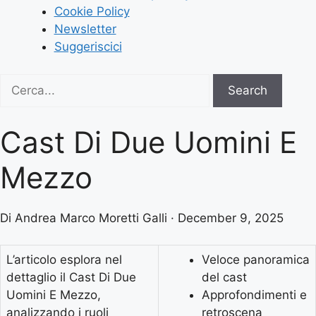
Cookie Policy
Newsletter
Suggeriscici
Search
Search
for:
Cast Di Due Uomini E
Mezzo
Di Andrea Marco Moretti Galli · December 9, 2025
L’articolo esplora nel
Veloce panoramica
dettaglio il Cast Di Due
del cast
Uomini E Mezzo,
Approfondimenti e
analizzando i ruoli
retroscena