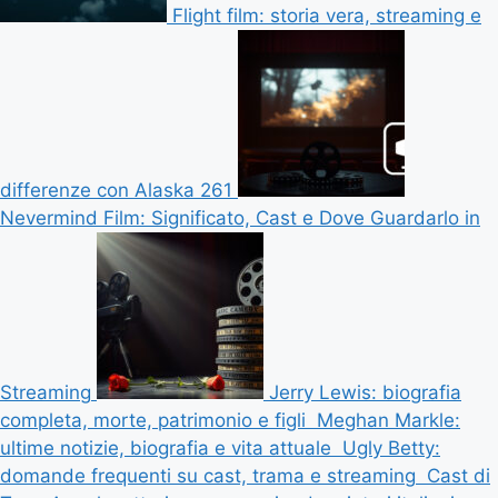
Flight film: storia vera, streaming e
differenze con Alaska 261
Nevermind Film: Significato, Cast e Dove Guardarlo in
Streaming
Jerry Lewis: biografia
completa, morte, patrimonio e figli
Meghan Markle:
ultime notizie, biografia e vita attuale
Ugly Betty:
domande frequenti su cast, trama e streaming
Cast di