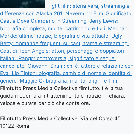
Flight film: storia vera, streaming e
differenze con Alaska 261
Nevermind Film: Significato,
Cast e Dove Guardarlo in Streaming
Jerry Lewis:
biografia completa, morte, patrimonio e figli
Meghan
Markle: ultime notizie, biografia e vita attuale
Ugly
Betty: domande frequenti su cast, trama e streaming
Cast di Teen Angels: attori, personaggi e doppiatori
italiani
Rango: controversia, significato e sequel
cancellato
Giovanni Skam: chi è, attore e relazione con
Eva
Lio Tipton: biografia, cambio di nome e identità di
genere
Maggie Q: biografia, marito, origini e film
Filmtutto Press Media Collective filmtutto.it è la tua
guida moderna a intrattenimento e notizie — chiara,
veloce e curata per ciò che conta ora.
Filmtutto Press Media Collective, Via del Corso 45,
10122 Roma