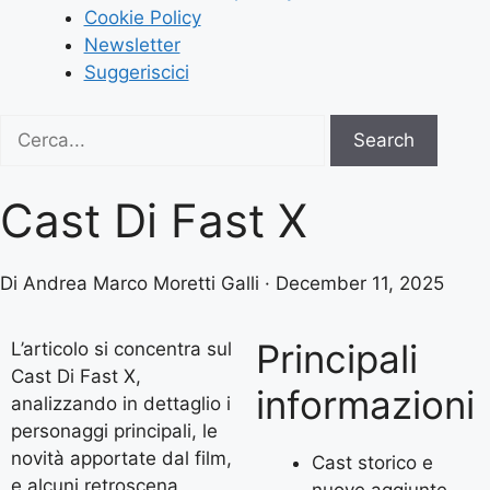
Cookie Policy
Newsletter
Suggeriscici
Search
Search
for:
Cast Di Fast X
Di Andrea Marco Moretti Galli · December 11, 2025
Principali
L’articolo si concentra sul
Cast Di Fast X,
informazioni
analizzando in dettaglio i
personaggi principali, le
novità apportate dal film,
Cast storico e
e alcuni retroscena