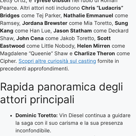
Letty Ortiz, e
Tyrese Gibson
nel ruolo di Roman
Pearce. Altri attori noti includono
Chris “Ludacris”
Bridges
come Tej Parker,
Nathalie Emmanuel
come
Ramsey,
Jordana Brewster
come Mia Toretto,
Sung
Kang
come Han Lue,
Jason Statham
come Deckard
Shaw,
John Cena
come Jakob Toretto,
Scott
Eastwood
come Little Nobody,
Helen Mirren
come
Magdalene “Queenie” Shaw e
Charlize Theron
come
Cipher.
Scopri altre curiosità sul casting
fornite in
precedenti approfondimenti.
Rapida panoramica degli
attori principali
Dominic Toretto:
Vin Diesel continua a guidare
la saga con il suo carisma e la sua presenza
inconfondibile.