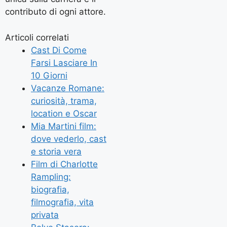
contributo di ogni attore.
Articoli correlati
Cast Di Come
Farsi Lasciare In
10 Giorni
Vacanze Romane:
curiosità, trama,
location e Oscar
Mia Martini film:
dove vederlo, cast
e storia vera
Film di Charlotte
Rampling:
biografia,
filmografia, vita
privata