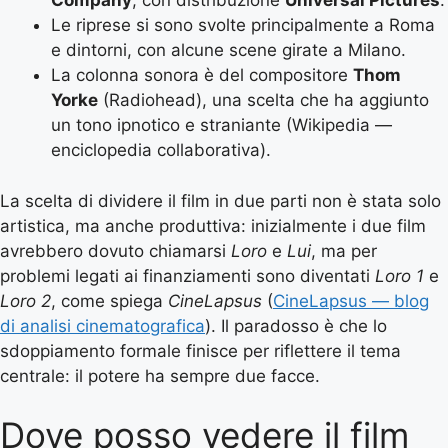
Company
, con distribuzione
Universal Pictures
.
Le riprese si sono svolte principalmente a Roma
e dintorni, con alcune scene girate a Milano.
La colonna sonora è del compositore
Thom
Yorke
(Radiohead), una scelta che ha aggiunto
un tono ipnotico e straniante (Wikipedia —
enciclopedia collaborativa).
La scelta di dividere il film in due parti non è stata solo
artistica, ma anche produttiva: inizialmente i due film
avrebbero dovuto chiamarsi
Loro
e
Lui
, ma per
problemi legati ai finanziamenti sono diventati
Loro 1
e
Loro 2
, come spiega
CineLapsus
(
CineLapsus — blog
di analisi cinematografica
). Il paradosso è che lo
sdoppiamento formale finisce per riflettere il tema
centrale: il potere ha sempre due facce.
Dove posso vedere il film