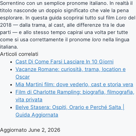
Sorrentino con un semplice pronome italiano. In realtà il
titolo nasconde un doppio significato che vale la pena
esplorare. In questa guida scoprirai tutto sul film
Loro
del
2018 — dalla trama, al cast, alle differenze tra le due
parti — e allo stesso tempo capirai una volta per tutte
come si usa correttamente il pronome
loro
nella lingua
italiana.
Articoli correlati
Cast Di Come Farsi Lasciare In 10 Giorni
Vacanze Romane: curiosità, trama, location e
Oscar
Mia Martini film: dove vederlo, cast e storia vera
Film di Charlotte Rampling: biografia, filmografia,
vita privata
Belve Stasera: Ospiti, Orario e Perché Salta |
Guida Aggiornata
Aggiornato June 2, 2026