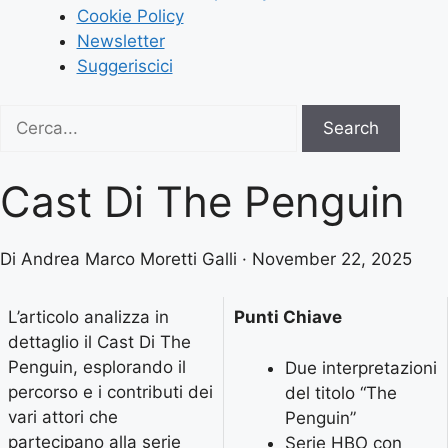
Cookie Policy
Newsletter
Suggeriscici
Search
Search
for:
Cast Di The Penguin
Di Andrea Marco Moretti Galli · November 22, 2025
L’articolo analizza in
Punti Chiave
dettaglio il Cast Di The
Penguin, esplorando il
Due interpretazioni
percorso e i contributi dei
del titolo “The
vari attori che
Penguin”
partecipano alla serie
Serie HBO con