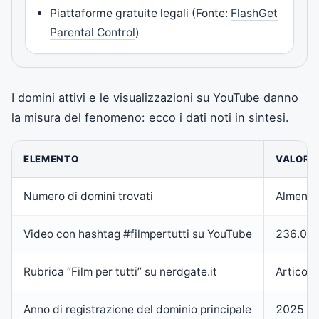
Piattaforme gratuite legali (Fonte:
FlashGet
Parental Control
)
I domini attivi e le visualizzazioni su YouTube danno
la misura del fenomeno: ecco i dati noti in sintesi.
ELEMENTO
VALORE
Numero di domini trovati
Almeno 3
Video con hashtag #filmpertutti su YouTube
236.000 
Rubrica “Film per tutti” su nerdgate.it
Articoli
Anno di registrazione del dominio principale
2025 (fi