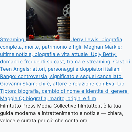
Streaming
Jerry Lewis: biografia
completa, morte, patrimonio e figli
Meghan Markle:
ultime notizie, biografia e vita attuale
Ugly Betty:
domande frequenti su cast, trama e streaming
Cast di
Teen Angels: attori, personaggi e doppiatori italiani
Rango: controversia, significato e sequel cancellato
Giovanni Skam: chi è, attore e relazione con Eva
Lio
Tipton: biografia, cambio di nome e identità di genere
Maggie Q: biografia, marito, origini e film
Filmtutto Press Media Collective filmtutto.it è la tua
guida moderna a intrattenimento e notizie — chiara,
veloce e curata per ciò che conta ora.