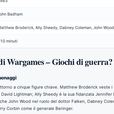
983
ohn Badham
atthew Broderick, Ally Sheedy, Dabney Coleman, John Wood,
10 minuti
t di Wargames – Giochi di guerra?
rsonaggi
 attorno a cinque figure chiave. Matthew Broderick veste i
 David Lightman; Ally Sheedy è la sua fidanzata Jennifer
nche John Wood nel ruolo del dottor Falken, Dabney Co
arry Corbin come il generale Beringer.