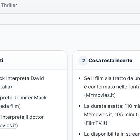
Thriller
ti
Cosa resta incerto
2
ck interpreta David
Se il film sia tratto da u
talia
)
è confermato nelle fonti
(
MYmovies.it
)
rpreta Jennifer Mack
heda film
)
La durata esatta: 110 m
MYmovies.it, 105 minuti
nterpreta il dottor
(
FilmTV.it
)
vies.it
)
La disponibilità in strea