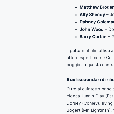
Matthew Broder
Ally Sheedy
– J
Dabney Colema
John Wood
– Do
Barry Corbin
– G
Il pattern: il film affid
attori esperti come Cole
poggia su questa contr
Ruoli secondari di rili
Oltre al quintetto princi
elenca Juanin Clay (Pat
Dorsey (Conley), Irving
Bogert (Mr. Lightman),