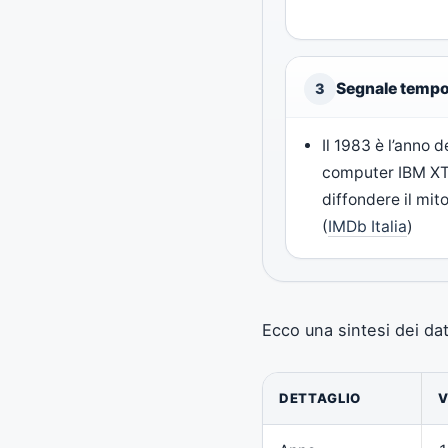
Segnale tempo
3
Il 1983 è l’anno 
computer IBM XT; 
diffondere il mito
(
IMDb Italia
)
Ecco una sintesi dei dat
DETTAGLIO
V