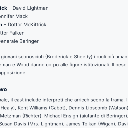
ick
– David Lightman
ennifer Mack
n
– Dottor McKittrick
ttor Falken
enerale Beringer
a a giovani sconosciuti (Broderick e Sheedy) i ruoli più uma
man e Wood danno corpo alle figure istituzionali. Il peso 
apposizione.
evo
pale, il cast include interpreti che arricchiscono la trama. 
 Healy), Kent Williams (Cabot), Dennis Lipscomb (Watson
 Metzman (Richter), Michael Ensign (aiutante di Beringer),
 Susan Davis (Mrs. Lightman), James Tolkan (Wigan), Davi