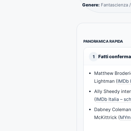
Genere:
Fantascienza / 
PANORAMICA RAPIDA
Fatti conferma
1
Matthew Broderi
Lightman (
IMDb I
Ally Sheedy inte
(
IMDb Italia – sc
Dabney Coleman i
McKittrick (
MYmo