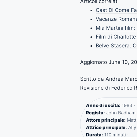
Articoli correlati
Cast Di Come Far
Vacanze Romane: 
Mia Martini film:
Film di Charlotte
Belve Stasera: O
Aggiornato June 10, 2
Scritto da Andrea Marco
Revisione di Federico
Anno di uscita:
1983 ·
Regista:
John Badham 
Attore principale:
Matt
Attrice principale:
Ally
Durata:
110 minuti ·