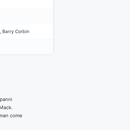
 Barry Corbin
 panni
 Mack.
leman come