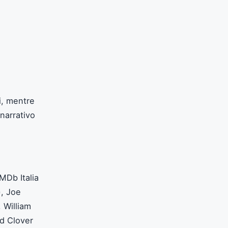
ni, mentre
narrativo
IMDb Italia
), Joe
 William
d Clover