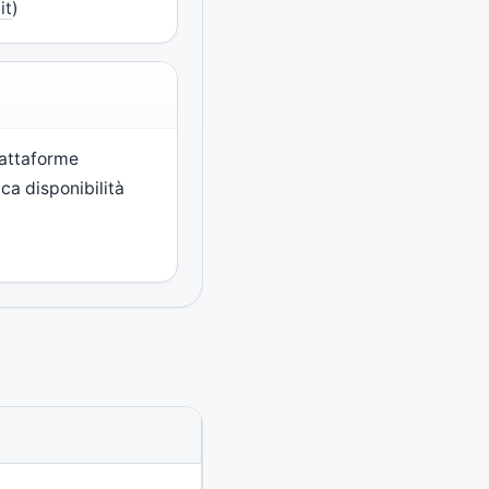
it
)
piattaforme
ica disponibilità