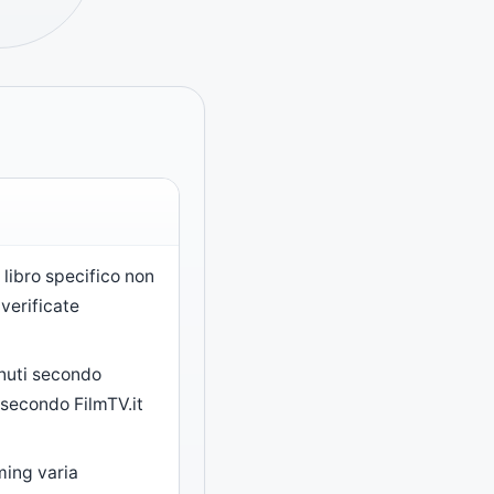
n libro specifico non
 verificate
inuti secondo
 secondo FilmTV.it
ming varia