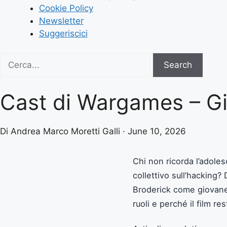
Cookie Policy
Newsletter
Suggeriscici
Search
Search
for:
Cast di Wargames – Gio
Di Andrea Marco Moretti Galli · June 10, 2026
Chi non ricorda l’adole
collettivo sull’hacking
Broderick come giovane 
ruoli e perché il film re