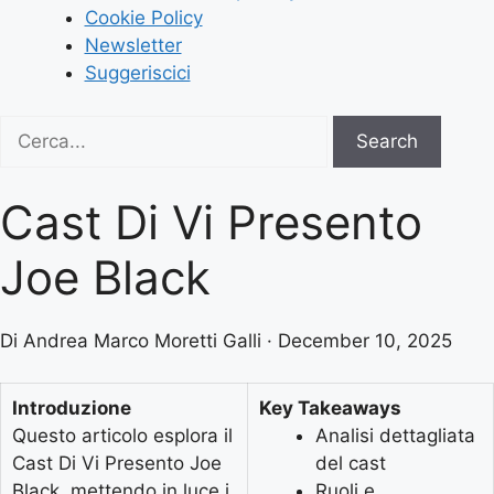
Cookie Policy
Newsletter
Suggeriscici
Search
Search
for:
Cast Di Vi Presento
Joe Black
Di Andrea Marco Moretti Galli · December 10, 2025
Introduzione
Key Takeaways
Questo articolo esplora il
Analisi dettagliata
Cast Di Vi Presento Joe
del cast
Black, mettendo in luce i
Ruoli e