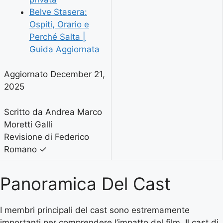
Belve Stasera:
Ospiti, Orario e
Perché Salta |
Guida Aggiornata
Aggiornato December 21,
2025
Scritto da Andrea Marco
Moretti Galli
Revisione di Federico
Romano
✓
Panoramica Del Cast
I membri principali del cast sono estremamente
importanti per comprendere l’impatto del film. Il cast di