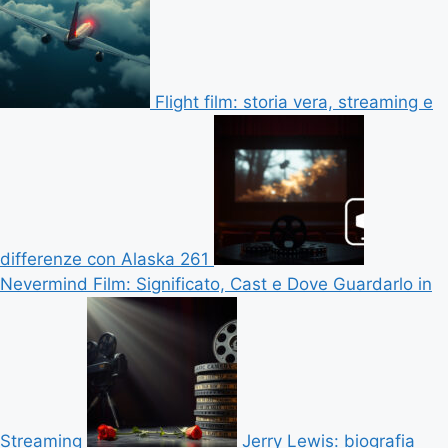
Flight film: storia vera, streaming e
differenze con Alaska 261
Nevermind Film: Significato, Cast e Dove Guardarlo in
Streaming
Jerry Lewis: biografia