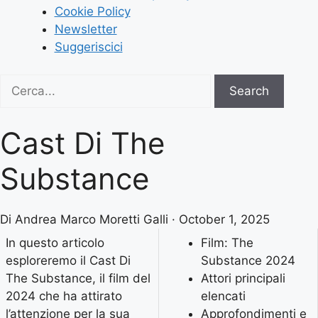
Cookie Policy
Newsletter
Suggeriscici
Search
Search
for:
Cast Di The
Substance
Di Andrea Marco Moretti Galli · October 1, 2025
In questo articolo
Film: The
esploreremo il Cast Di
Substance 2024
The Substance, il film del
Attori principali
2024 che ha attirato
elencati
l’attenzione per la sua
Approfondimenti e