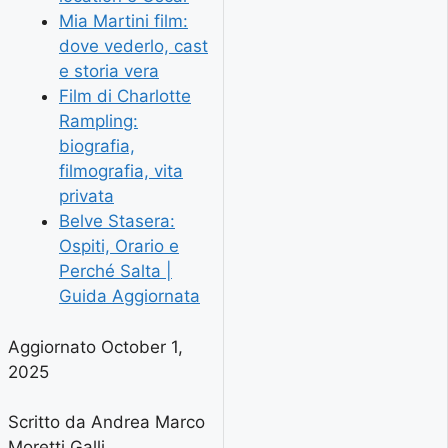
Mia Martini film:
dove vederlo, cast
e storia vera
Film di Charlotte
Rampling:
biografia,
filmografia, vita
privata
Belve Stasera:
Ospiti, Orario e
Perché Salta |
Guida Aggiornata
Aggiornato October 1,
2025
Scritto da Andrea Marco
Moretti Galli