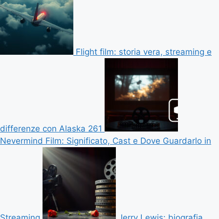
Flight film: storia vera, streaming e
differenze con Alaska 261
Nevermind Film: Significato, Cast e Dove Guardarlo in
Streaming
Jerry Lewis: biografia