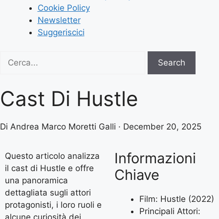
Cookie Policy
Newsletter
Suggeriscici
Search
Search
for:
Cast Di Hustle
Di Andrea Marco Moretti Galli · December 20, 2025
Informazioni
Questo articolo analizza
il cast di Hustle e offre
Chiave
una panoramica
dettagliata sugli attori
Film: Hustle (2022)
protagonisti, i loro ruoli e
Principali Attori:
alcune curiosità dei