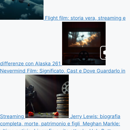
Flight film: storia vera, streaming e
differenze con Alaska 261
Nevermind Film: Significato, Cast e Dove Guardarlo in
Streaming
Jerry Lewis: biografia
completa, morte, patrimonio e figli
Meghan Markle: