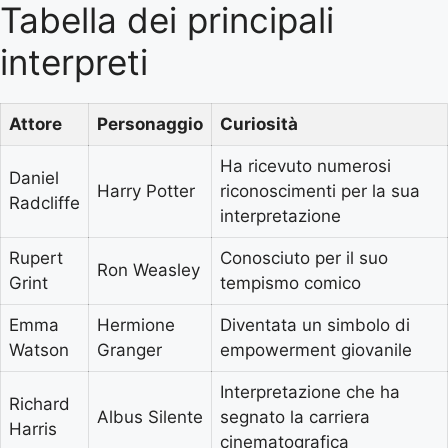
Tabella dei principali
interpreti
Attore
Personaggio
Curiosità
Ha ricevuto numerosi
Daniel
Harry Potter
riconoscimenti per la sua
Radcliffe
interpretazione
Rupert
Conosciuto per il suo
Ron Weasley
Grint
tempismo comico
Emma
Hermione
Diventata un simbolo di
Watson
Granger
empowerment giovanile
Interpretazione che ha
Richard
Albus Silente
segnato la carriera
Harris
cinematografica