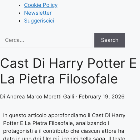
Cookie Policy
Newsletter
Suggeriscici
Search
Search
for:
Cast Di Harry Potter E
La Pietra Filosofale
Di Andrea Marco Moretti Galli · February 19, 2026
In questo articolo approfondiamo il Cast Di Harry
Potter E La Pietra Filosofale, analizzando i
protagonisti e il contributo che ciascun attore ha
dato in uno dei film più iconici della saga. Il testo