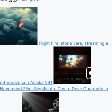
Flight film: storia vera, streaming e
differenze con Alaska 261
Nevermind Film: Significato, Cast e Dove Guardarlo in