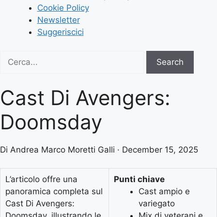
Cookie Policy
Newsletter
Suggeriscici
Search
Search
for:
Cast Di Avengers:
Doomsday
Di Andrea Marco Moretti Galli · December 15, 2025
L’articolo offre una
Punti chiave
panoramica completa sul
Cast ampio e
Cast Di Avengers:
variegato
Doomsday, illustrando le
Mix di veterani e