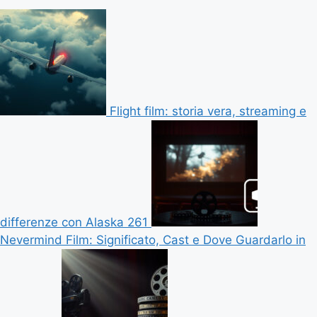
Flight film: storia vera, streaming e
differenze con Alaska 261
Nevermind Film: Significato, Cast e Dove Guardarlo in