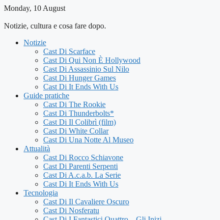
Monday, 10 August
Notizie, cultura e cosa fare dopo.
Notizie
Cast Di Scarface
Cast Di Qui Non È Hollywood
Cast Di Assassinio Sul Nilo
Cast Di Hunger Games
Cast Di It Ends With Us
Guide pratiche
Cast Di The Rookie
Cast Di Thunderbolts*
Cast Di Il Colibrì (film)
Cast Di White Collar
Cast Di Una Notte Al Museo
Attualità
Cast Di Rocco Schiavone
Cast Di Parenti Serpenti
Cast Di A.c.a.b. La Serie
Cast Di It Ends With Us
Tecnologia
Cast Di Il Cavaliere Oscuro
Cast Di Nosferatu
Cast Di I Fantastici Quattro – Gli Inizi