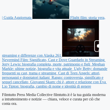
| Guida Aggiornata
Flight film: storia vera,
streaming e differenze con Alaska 261
Nevermind Film: Significato, Cast e Dove Guardarlo in Streaming
Jerry Lewis: biografia completa, morte, patrimonio e figli
Meghan
Markle: ultime notizie, biografia e vita attuale
Ugly Betty: domande
frequenti su cast, trama e streaming
Cast di Teen Angels: attori,
personaggi e doppiatori italiani
Rango: controversia, significato e
sequel cancellato
Giovanni Skam: chi è, attore e relazione con Eva
Lio Tipton: biografia, cambio di nome e identità di genere
Filmtutto Press Media Collective filmtutto.it è la tua guida moderna
a intrattenimento e notizie — chiara, veloce e curata per ciò che
conta ora.