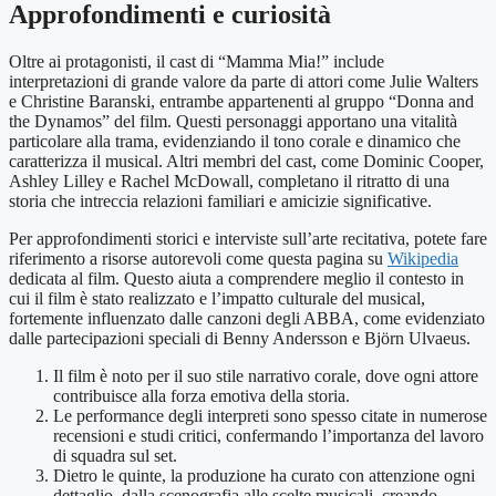
Approfondimenti e curiosità
Oltre ai protagonisti, il cast di “Mamma Mia!” include
interpretazioni di grande valore da parte di attori come Julie Walters
e Christine Baranski, entrambe appartenenti al gruppo “Donna and
the Dynamos” del film. Questi personaggi apportano una vitalità
particolare alla trama, evidenziando il tono corale e dinamico che
caratterizza il musical. Altri membri del cast, come Dominic Cooper,
Ashley Lilley e Rachel McDowall, completano il ritratto di una
storia che intreccia relazioni familiari e amicizie significative.
Per approfondimenti storici e interviste sull’arte recitativa, potete fare
riferimento a risorse autorevoli come questa pagina su
Wikipedia
dedicata al film. Questo aiuta a comprendere meglio il contesto in
cui il film è stato realizzato e l’impatto culturale del musical,
fortemente influenzato dalle canzoni degli ABBA, come evidenziato
dalle partecipazioni speciali di Benny Andersson e Björn Ulvaeus.
Il film è noto per il suo stile narrativo corale, dove ogni attore
contribuisce alla forza emotiva della storia.
Le performance degli interpreti sono spesso citate in numerose
recensioni e studi critici, confermando l’importanza del lavoro
di squadra sul set.
Dietro le quinte, la produzione ha curato con attenzione ogni
dettaglio, dalla scenografia alle scelte musicali, creando