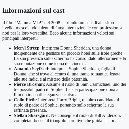
Informazioni sul cast
Il film “Mamma Mia!” del 2008 ha riunito un cast di altissimo
livello, mescolando talenti di fama internazionale con professionisti
noti per la loro versatilità. Ecco alcune informazioni veloci sui
principali interpreti:
Meryl Streep
: Interpreta Donna Sheridan, una donna
indipendente che gestisce un piccolo hotel sulle isole greche.
La sua presenza sullo schermo ha consolidato ulteriormente la
sua reputazione come icona del cinema.
Amanda Seyfried
: Interpreta Sophie Sheridan, figlia di
Donna, che si trova al centro di una trama romantica legata
alle sue radici e al mistero della paternità.
Pierce Brosnan
: Assume il ruolo di Sam Carmichael, uno dei
tre possibili padri di Sophie. La sua partecipazione dona al
film un tocco di eleganza e carisma.
Colin Firth
: Interpreta Harry Bright, un altro candidato al
ruolo di padre di Sophie, portando sullo schermo la sua
raffinata presenza.
Stellan Skarsgård
: Ne consegue il ruolo di Bill Anderson,
completando così il triangolo narrativo che guida la storia.