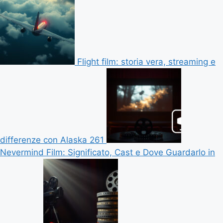
Flight film: storia vera, streaming e
differenze con Alaska 261
Nevermind Film: Significato, Cast e Dove Guardarlo in