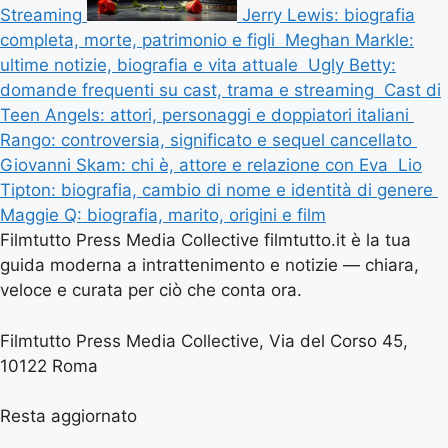
Streaming
Jerry Lewis: biografia
completa, morte, patrimonio e figli
Meghan Markle:
ultime notizie, biografia e vita attuale
Ugly Betty:
domande frequenti su cast, trama e streaming
Cast di
Teen Angels: attori, personaggi e doppiatori italiani
Rango: controversia, significato e sequel cancellato
Giovanni Skam: chi è, attore e relazione con Eva
Lio
Tipton: biografia, cambio di nome e identità di genere
Maggie Q: biografia, marito, origini e film
Filmtutto Press Media Collective filmtutto.it è la tua
guida moderna a intrattenimento e notizie — chiara,
veloce e curata per ciò che conta ora.
Filmtutto Press Media Collective, Via del Corso 45,
10122 Roma
Resta aggiornato