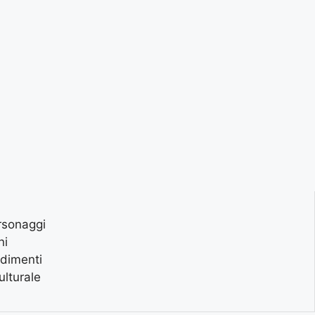
ersonaggi
ni
ndimenti
ulturale