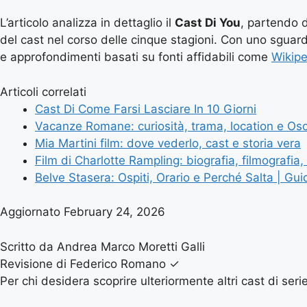
L’articolo analizza in dettaglio il
Cast Di You
, partendo d
del cast nel corso delle cinque stagioni. Con uno sguardo 
e approfondimenti basati su fonti affidabili come
Wikipe
Articoli correlati
Cast Di Come Farsi Lasciare In 10 Giorni
Vacanze Romane: curiosità, trama, location e Os
Mia Martini film: dove vederlo, cast e storia vera
Film di Charlotte Rampling: biografia, filmografia, 
Belve Stasera: Ospiti, Orario e Perché Salta | Gu
Aggiornato February 24, 2026
Scritto da Andrea Marco Moretti Galli
Revisione di Federico Romano
✓
Per chi desidera scoprire ulteriormente altri cast di serie