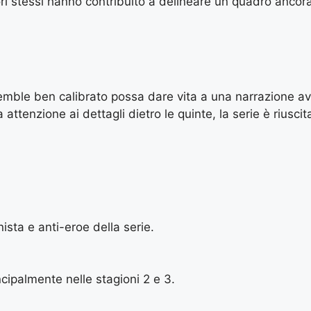
attori stessi hanno contribuito a delineare un quadro anco
mble ben calibrato possa dare vita a una narrazione avv
ttenzione ai dettagli dietro le quinte, la serie è riuscit
sta e anti-eroe della serie.
ncipalmente nelle stagioni 2 e 3.