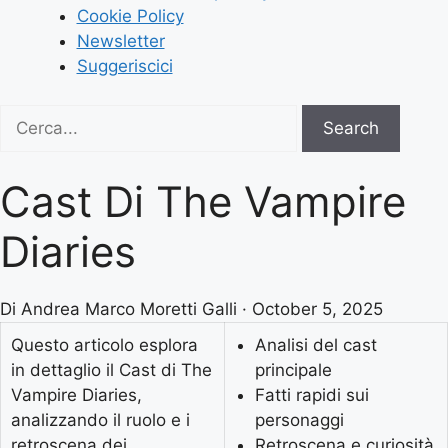
Cookie Policy
Newsletter
Suggeriscici
Search
Search
for:
Cast Di The Vampire
Diaries
Di Andrea Marco Moretti Galli · October 5, 2025
Questo articolo esplora
Analisi del cast
in dettaglio il Cast di The
principale
Vampire Diaries,
Fatti rapidi sui
analizzando il ruolo e i
personaggi
retroscena dei
Retroscena e curiosità