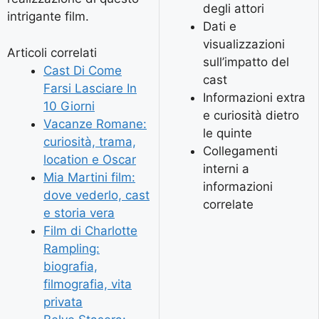
degli attori
intrigante film.
Dati e
visualizzazioni
Articoli correlati
sull’impatto del
Cast Di Come
cast
Farsi Lasciare In
Informazioni extra
10 Giorni
e curiosità dietro
Vacanze Romane:
le quinte
curiosità, trama,
Collegamenti
location e Oscar
interni a
Mia Martini film:
informazioni
dove vederlo, cast
correlate
e storia vera
Film di Charlotte
Rampling:
biografia,
filmografia, vita
privata