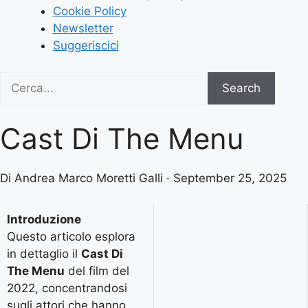
Cookie Policy
Newsletter
Suggeriscici
Search
Search
for:
Cast Di The Menu
Di Andrea Marco Moretti Galli · September 25, 2025
Introduzione
Questo articolo esplora
in dettaglio il
Cast Di
The Menu
del film del
2022, concentrandosi
sugli attori che hanno