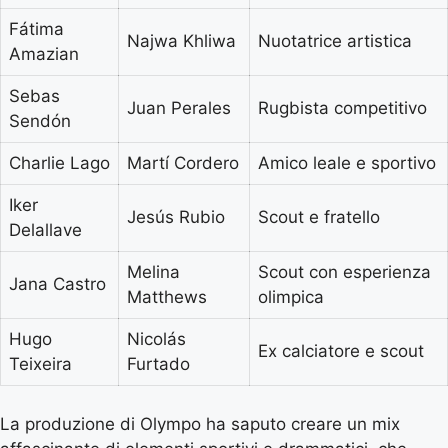
Fátima
Najwa Khliwa
Nuotatrice artistica
Amazian
Sebas
Juan Perales
Rugbista competitivo
Sendón
Charlie Lago
Martí Cordero
Amico leale e sportivo
Iker
Jesús Rubio
Scout e fratello
Delallave
Melina
Scout con esperienza
Jana Castro
Matthews
olimpica
Hugo
Nicolás
Ex calciatore e scout
Teixeira
Furtado
La produzione di Olympo ha saputo creare un mix