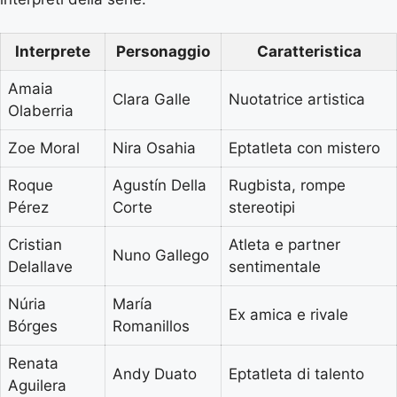
Interprete
Personaggio
Caratteristica
Amaia
Clara Galle
Nuotatrice artistica
Olaberria
Zoe Moral
Nira Osahia
Eptatleta con mistero
Roque
Agustín Della
Rugbista, rompe
Pérez
Corte
stereotipi
Cristian
Atleta e partner
Nuno Gallego
Delallave
sentimentale
Núria
María
Ex amica e rivale
Bórges
Romanillos
Renata
Andy Duato
Eptatleta di talento
Aguilera