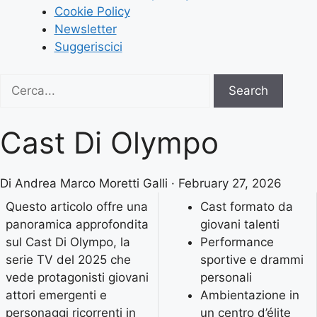
Cookie Policy
Newsletter
Suggeriscici
Search
Search
for:
Cast Di Olympo
Di Andrea Marco Moretti Galli · February 27, 2026
Questo articolo offre una
Cast formato da
panoramica approfondita
giovani talenti
sul Cast Di Olympo, la
Performance
serie TV del 2025 che
sportive e drammi
vede protagonisti giovani
personali
attori emergenti e
Ambientazione in
personaggi ricorrenti in
un centro d’élite