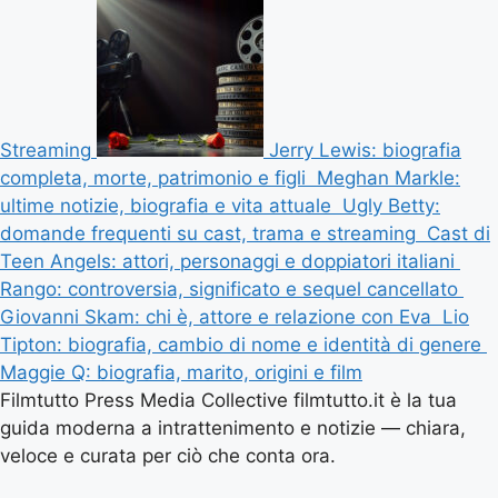
Streaming
Jerry Lewis: biografia
completa, morte, patrimonio e figli
Meghan Markle:
ultime notizie, biografia e vita attuale
Ugly Betty:
domande frequenti su cast, trama e streaming
Cast di
Teen Angels: attori, personaggi e doppiatori italiani
Rango: controversia, significato e sequel cancellato
Giovanni Skam: chi è, attore e relazione con Eva
Lio
Tipton: biografia, cambio di nome e identità di genere
Maggie Q: biografia, marito, origini e film
Filmtutto Press Media Collective filmtutto.it è la tua
guida moderna a intrattenimento e notizie — chiara,
veloce e curata per ciò che conta ora.