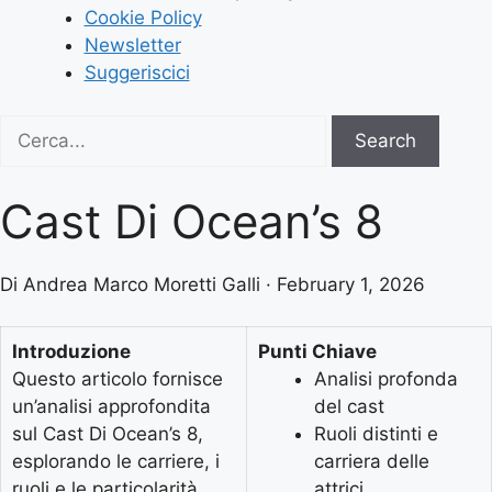
Cookie Policy
Newsletter
Suggeriscici
Search
Search
for:
Cast Di Ocean’s 8
Di Andrea Marco Moretti Galli · February 1, 2026
Introduzione
Punti Chiave
Questo articolo fornisce
Analisi profonda
un’analisi approfondita
del cast
sul Cast Di Ocean’s 8,
Ruoli distinti e
esplorando le carriere, i
carriera delle
ruoli e le particolarità
attrici