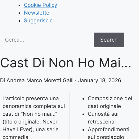
Cookie Policy
Newsletter
Suggeriscici
Search
Search
for:
Cast Di Non Ho Mai…
Di Andrea Marco Moretti Galli · January 18, 2026
L’articolo presenta una
Composizione del
panoramica completa sul
cast originale
cast di “Non ho mai…”
Curiosità sui
(titolo originale: Never
retroscena
Have I Ever), una serie
Approfondimenti
commedia
sul doppiaggio