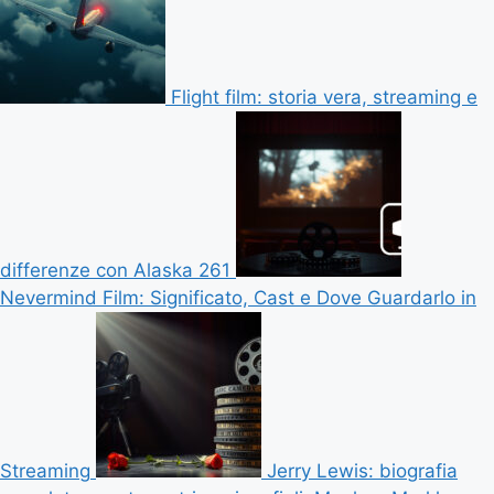
Flight film: storia vera, streaming e
differenze con Alaska 261
Nevermind Film: Significato, Cast e Dove Guardarlo in
Streaming
Jerry Lewis: biografia