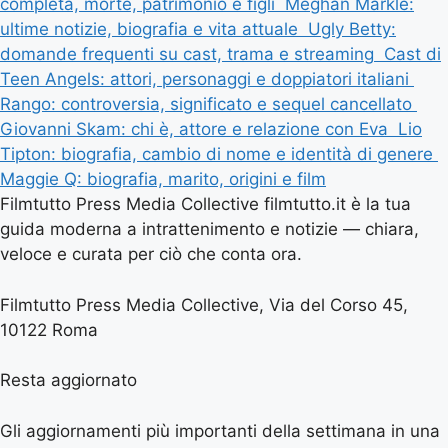
completa, morte, patrimonio e figli
Meghan Markle:
ultime notizie, biografia e vita attuale
Ugly Betty:
domande frequenti su cast, trama e streaming
Cast di
Teen Angels: attori, personaggi e doppiatori italiani
Rango: controversia, significato e sequel cancellato
Giovanni Skam: chi è, attore e relazione con Eva
Lio
Tipton: biografia, cambio di nome e identità di genere
Maggie Q: biografia, marito, origini e film
Filmtutto Press Media Collective filmtutto.it è la tua
guida moderna a intrattenimento e notizie — chiara,
veloce e curata per ciò che conta ora.
Filmtutto Press Media Collective, Via del Corso 45,
10122 Roma
Resta aggiornato
Gli aggiornamenti più importanti della settimana in una