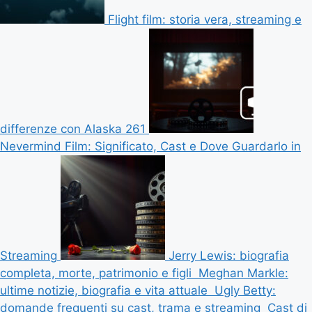
Flight film: storia vera, streaming e
differenze con Alaska 261
Nevermind Film: Significato, Cast e Dove Guardarlo in
Streaming
Jerry Lewis: biografia
completa, morte, patrimonio e figli
Meghan Markle:
ultime notizie, biografia e vita attuale
Ugly Betty:
domande frequenti su cast, trama e streaming
Cast di