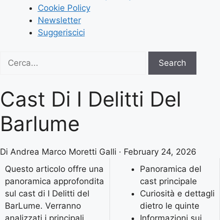
Cookie Policy
Newsletter
Suggeriscici
Search
Search
for:
Cast Di I Delitti Del
Barlume
Di Andrea Marco Moretti Galli · February 24, 2026
Questo articolo offre una
Panoramica del
panoramica approfondita
cast principale
sul cast di I Delitti del
Curiosità e dettagli
BarLume. Verranno
dietro le quinte
analizzati i principali
Informazioni sui