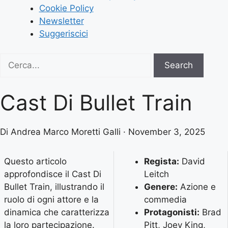
Cookie Policy
Newsletter
Suggeriscici
Search
Search
for:
Cast Di Bullet Train
Di Andrea Marco Moretti Galli · November 3, 2025
Questo articolo
Regista:
David
approfondisce il Cast Di
Leitch
Bullet Train, illustrando il
Genere:
Azione e
ruolo di ogni attore e la
commedia
dinamica che caratterizza
Protagonisti:
Brad
la loro partecipazione.
Pitt, Joey King,