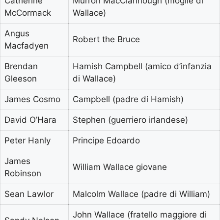
Catherine
Murron MacClannough (moglie di
McCormack
Wallace)
Angus
Robert the Bruce
Macfadyen
Brendan
Hamish Campbell (amico d’infanzia
Gleeson
di Wallace)
James Cosmo
Campbell (padre di Hamish)
David O’Hara
Stephen (guerriero irlandese)
Peter Hanly
Principe Edoardo
James
William Wallace giovane
Robinson
Sean Lawlor
Malcolm Wallace (padre di William)
John Wallace (fratello maggiore di