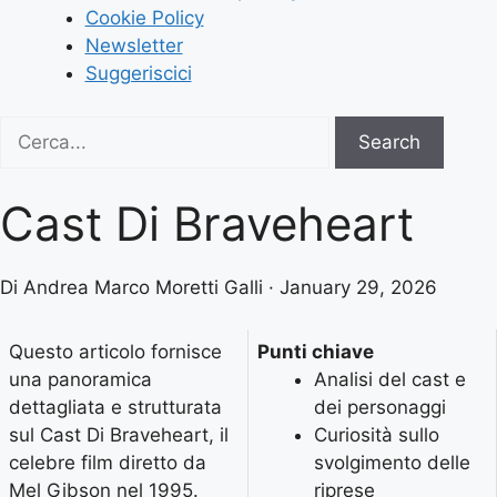
Cookie Policy
Newsletter
Suggeriscici
Search
Search
for:
Cast Di Braveheart
Di Andrea Marco Moretti Galli · January 29, 2026
Questo articolo fornisce
Punti chiave
una panoramica
Analisi del cast e
dettagliata e strutturata
dei personaggi
sul Cast Di Braveheart, il
Curiosità sullo
celebre film diretto da
svolgimento delle
Mel Gibson nel 1995.
riprese