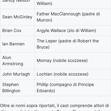
Sandy Nelson
William)
Father MacClannough (padre di
Sean McGinley
Murron)
Brian Cox
Argyle Wallace (zio di William)
The Leper (padre di Robert the
Ian Bannen
Bruce)
Alun
Mornay (nobile scozzese)
Armstrong
John Murtagh
Lochlan (nobile scozzese)
Stephen
Phillip (compagno di Principe
Billington
Edoardo)
Oltre ai nomi sopra riportati, il cast comprende attori di