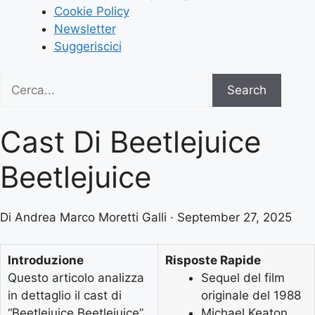
Cookie Policy
Newsletter
Suggeriscici
Search
Search
for:
Cast Di Beetlejuice
Beetlejuice
Di Andrea Marco Moretti Galli · September 27, 2025
Introduzione
Risposte Rapide
Questo articolo analizza
Sequel del film
in dettaglio il cast di
originale del 1988
“Beetlejuice Beetlejuice”,
Michael Keaton,