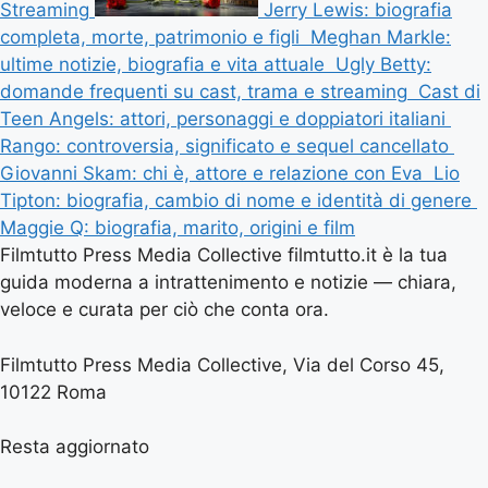
Streaming
Jerry Lewis: biografia
completa, morte, patrimonio e figli
Meghan Markle:
ultime notizie, biografia e vita attuale
Ugly Betty:
domande frequenti su cast, trama e streaming
Cast di
Teen Angels: attori, personaggi e doppiatori italiani
Rango: controversia, significato e sequel cancellato
Giovanni Skam: chi è, attore e relazione con Eva
Lio
Tipton: biografia, cambio di nome e identità di genere
Maggie Q: biografia, marito, origini e film
Filmtutto Press Media Collective filmtutto.it è la tua
guida moderna a intrattenimento e notizie — chiara,
veloce e curata per ciò che conta ora.
Filmtutto Press Media Collective, Via del Corso 45,
10122 Roma
Resta aggiornato