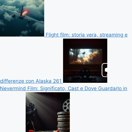
Flight film: storia vera, streaming e
differenze con Alaska 261
Nevermind Film: Significato, Cast e Dove Guardarlo in