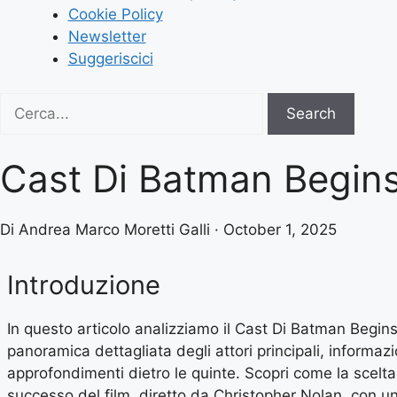
Cookie Policy
Newsletter
Suggeriscici
Search
Search
for:
Cast Di Batman Begin
Di Andrea Marco Moretti Galli · October 1, 2025
Introduzione
In questo articolo analizziamo il Cast Di Batman Begi
panoramica dettagliata degli attori principali, informazi
approfondimenti dietro le quinte. Scopri come la scelta 
successo del film, diretto da Christopher Nolan, con un 