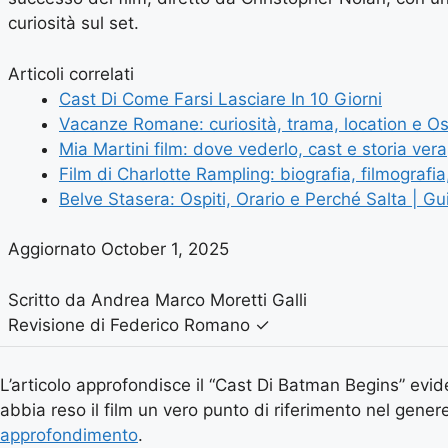
curiosità sul set.
Articoli correlati
Cast Di Come Farsi Lasciare In 10 Giorni
Vacanze Romane: curiosità, trama, location e O
Mia Martini film: dove vederlo, cast e storia vera
Film di Charlotte Rampling: biografia, filmografia,
Belve Stasera: Ospiti, Orario e Perché Salta | G
Aggiornato October 1, 2025
Scritto da Andrea Marco Moretti Galli
Revisione di Federico Romano
✓
L’articolo approfondisce il “Cast Di Batman Begins” evide
abbia reso il film un vero punto di riferimento nel genere
approfondimento
.