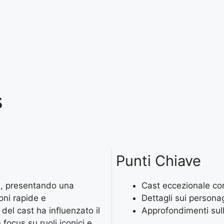
s
Punti Chiave
ns, presentando una
Cast eccezionale con
oni rapide e
Dettagli sui personagg
del cast ha influenzato il
Approfondimenti sull
focus su ruoli iconici e