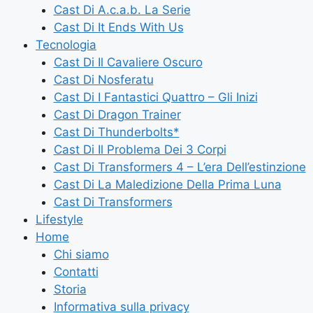
Cast Di A.c.a.b. La Serie
Cast Di It Ends With Us
Tecnologia
Cast Di Il Cavaliere Oscuro
Cast Di Nosferatu
Cast Di I Fantastici Quattro – Gli Inizi
Cast Di Dragon Trainer
Cast Di Thunderbolts*
Cast Di Il Problema Dei 3 Corpi
Cast Di Transformers 4 – L’era Dell’estinzione
Cast Di La Maledizione Della Prima Luna
Cast Di Transformers
Lifestyle
Home
Chi siamo
Contatti
Storia
Informativa sulla privacy